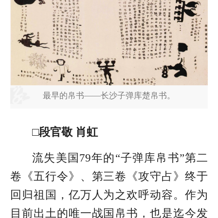
最早的帛书——长沙子弹库楚帛书。
□段官敬 肖虹
流失美国79年的“子弹库帛书”
第二
卷《五行令》、第三卷《攻守占》
终于
回归祖国，亿万人为之欢呼动容。作为
目前出土的唯一战国帛书，也是迄今发