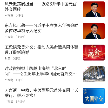
风云激荡展担当——2026开年中国元首
外交回眸
中南海
0评论
东方风正劲——习近平主席岁末年初会晤
多位访华领导人纪实
中南海
31评论
王毅谈元首外交：推动人类命运共同体建
设开辟新境界
时局
0评论
时政微视频丨跨越山海的“北京时
间”——2026年上半年中国元首外交纪
事
中南海
1评论
习言道｜中俄、中美两场元首外交同一天
举行，很不寻常！
中南海
16评论