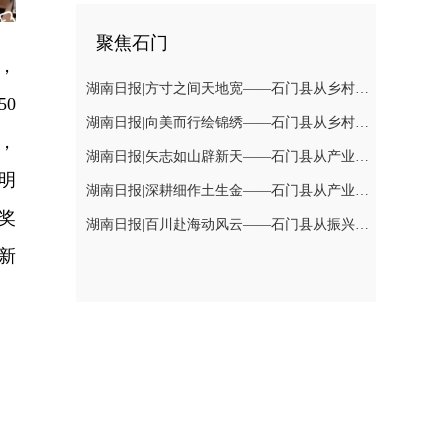
聚焦石门
，
湖南日报|方寸之间天地宽——石门县从乡村治理上探索有效衔接新路径
0
湖南日报|向美而行绘锦绣——石门县从乡村建设上探索有效衔接新路径
，
湖南日报|矢志如山辟新天——石门县从产业发展上探索有效衔接新路径（下）
明
湖南日报|深耕细作土生金——石门县从产业发展上探索有效衔接新路径(上)
奖
湖南日报|百川赴海动风云——石门县从振兴力量上探索有效衔接新路径
新