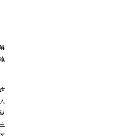
解
流
这
入
纵
主