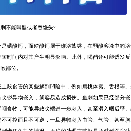
刺不能喝醋或者吞馒头?
分是磷酸钙，而磷酸钙属于难溶盐类，在弱酸溶液中的溶
难短时间内对其产生明显影响。此外，喝醋还可能诱发反
咽喉部位。
或上段食管的某些解剖凹陷中，例如扁桃体窝、舌根等。
有尖锐异物嵌入，就容易造成损伤。鱼刺如果已经部分嵌
吞咽食物，可能导致尖端进一步刺入，甚至滑入咽后壁、
进不可控而且不可逆，一旦异物刺入血管、气管、甚至胸