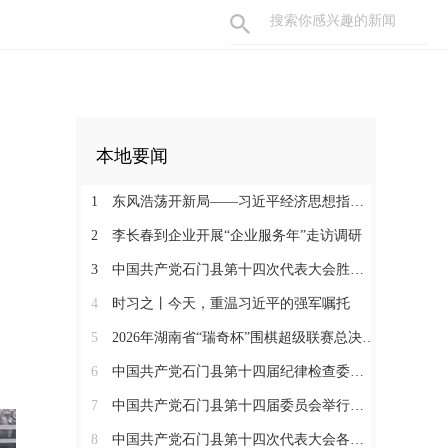
本地要闻
1
东风浩荡开新局——习近平经济思想指引中国经济高质量发展行稳致远
2
李长春到企业开展“企业服务年”走访调研
3
中国共产党石门县第十四次代表大会胜利闭幕
4
时习之丨今天，重温习近平的强军嘱托
5
2026年湖南省“瑞奇杯”围棋超级联赛总决赛在石门开幕
！
6
中国共产党石门县第十四届纪律检查委员会召开第一次全体会议
7
中国共产党石门县第十四届委员会举行第一次全体会议
8
中国共产党石门县第十四次代表大会各代表团开展分团讨论