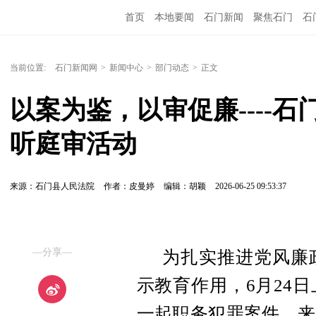
首页
本地要闻
石门新闻
聚焦石门
石
当前位置:
石门新闻网
>
新闻中心
>
部门动态
>
正文
以案为鉴，以审促廉----
听庭审活动
来源：石门县人民法院
作者：皮曼婷
编辑：胡颖
2026-06-25 09:53:37
—分享—
为扎实推进党风廉
示教育作用，6月24
一起职务犯罪案件，来