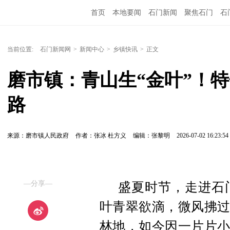
首页
本地要闻
石门新闻
聚焦石门
石
当前位置:
石门新闻网
>
新闻中心
>
乡镇快讯
>
正文
磨市镇：青山生“金叶”！
路
来源：磨市镇人民政府
作者：张冰 杜方义
编辑：张黎明
2026-07-02 16:23:54
—分享—
盛夏时节，走进石
叶青翠欲滴，微风拂过
林地，如今因一片片小