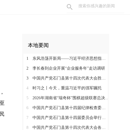
本地要闻
1
东风浩荡开新局——习近平经济思想指引中国经济高质量发展行稳致远
2
李长春到企业开展“企业服务年”走访调研
3
中国共产党石门县第十四次代表大会胜利闭幕
4
时习之丨今天，重温习近平的强军嘱托
，
5
2026年湖南省“瑞奇杯”围棋超级联赛总决赛在石门开幕
至
6
中国共产党石门县第十四届纪律检查委员会召开第一次全体会议
民
7
中国共产党石门县第十四届委员会举行第一次全体会议
8
中国共产党石门县第十四次代表大会各代表团开展分团讨论