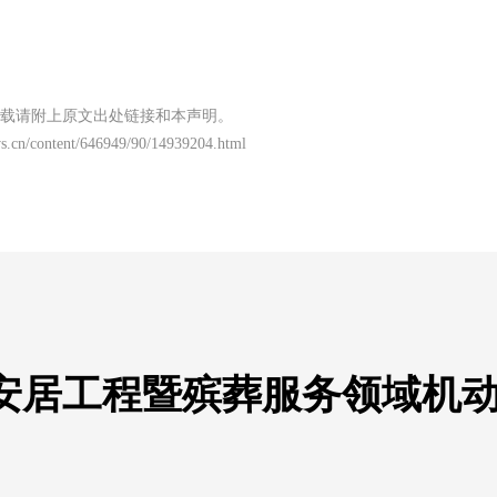
载请附上原文出处链接和本声明。
s.cn/content/646949/90/14939204.html
安居工程暨殡葬服务领域机