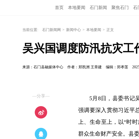
首页
本地要闻
石门新闻
聚焦石门
石
当前位置:
石门新闻网
>
新闻中心
>
本地要闻
>
正文
吴兴国调度防汛抗灾工
来源：石门县融媒体中心
作者：郑凯洲 王章建
编辑：郑孝莲
2025
—分享—
5月8日，县委书
强调要深入贯彻习近平
上、生命至上，以“时
群众生命财产安全。县