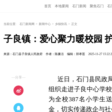
首页
本地要闻
石门新闻
聚焦石门
石
当前位置:
石门新闻网
>
新闻中心
>
乡镇快讯
>
正文
子良镇：爱心聚力暖校园 
来源：石门县子良镇人民政府
作者：陈廉洁
编辑：郑孝莲
2025-11-27 15:22:
—分享—
近日，石门县民政局
组织走进子良中心学校
为全校387名小学生
金，切实传递政企与社